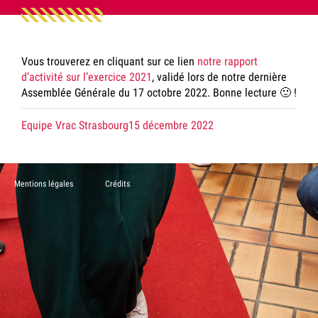
Vous trouverez en cliquant sur ce lien
notre rapport
d’activité sur l’exercice 2021
, validé lors de notre dernière
Assemblée Générale du 17 octobre 2022. Bonne lecture 🙂 !
Posté
le
Equipe Vrac Strasbourg
15 décembre 2022
par
Mentions légales
Crédits