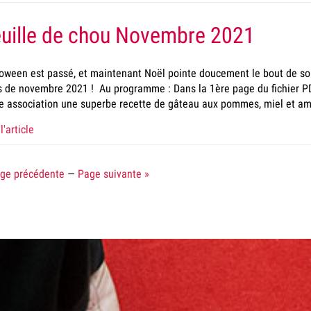
uille de chou Novembre 2021
oween est passé, et maintenant Noël pointe doucement le bout de son
 de novembre 2021 ! Au programme : Dans la 1ère page du fichier PD
e association une superbe recette de gâteau aux pommes, miel et 
l'article
age précédente
—
Page suivante »