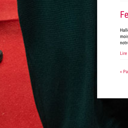
Fe
Hall
mois
notr
Lire 
« P