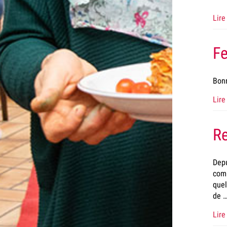
Lire 
Fe
Bonn
Lire 
Re
Depu
com
quel
de 
Lire 