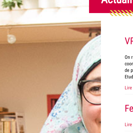
VR
On r
coor
de p
Etud
Lire 
Fe
Lire 