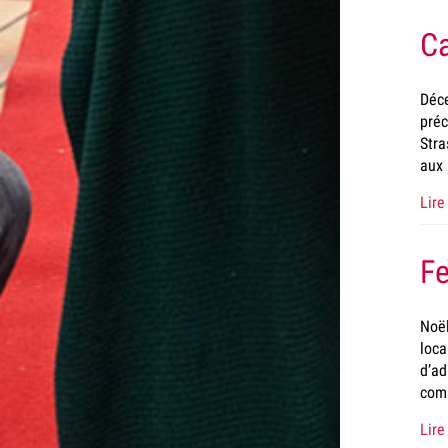
Ca
Déce
préc
Stra
aux 
Lire 
Fe
Noël
loca
d’ad
com
Lire 